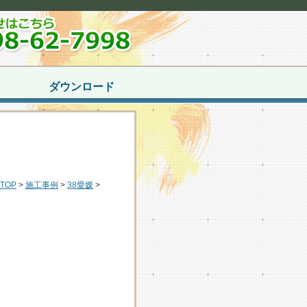
ダウンロード
TOP
>
施工事例
>
38愛媛
>