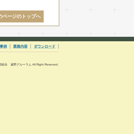
のページのトップへ
事例
業務内容
ダウンロード
協同組合 遠野グルーラム All Right Reserved.