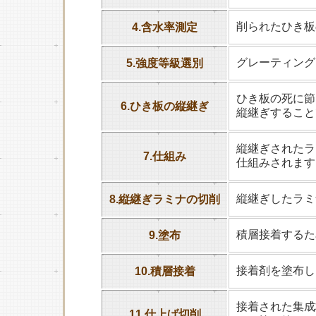
削られたひき板
4.含水率測定
グレーティング
5.強度等級選別
ひき板の死に節
6.ひき板の縦継ぎ
縦継ぎすること
縦継ぎされたラ
7.仕組み
仕組みされます
縦継ぎしたラミ
8.縦継ぎラミナの切削
積層接着するた
9.塗布
接着剤を塗布し
10.積層接着
接着された集成
11.仕上げ切削